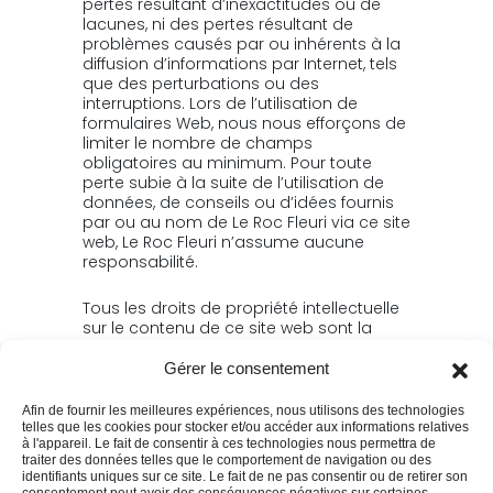
pertes résultant d’inexactitudes ou de
lacunes, ni des pertes résultant de
problèmes causés par ou inhérents à la
diffusion d’informations par Internet, tels
que des perturbations ou des
interruptions. Lors de l’utilisation de
formulaires Web, nous nous efforçons de
limiter le nombre de champs
obligatoires au minimum. Pour toute
perte subie à la suite de l’utilisation de
données, de conseils ou d’idées fournis
par ou au nom de Le Roc Fleuri via ce site
web, Le Roc Fleuri n’assume aucune
responsabilité.
Tous les droits de propriété intellectuelle
sur le contenu de ce site web sont la
propriété de Le Roc Fleuri.
Gérer le consentement
La copie, la diffusion et toute autre
Afin de fournir les meilleures expériences, nous utilisons des technologies
utilisation de ces documents sont
telles que les cookies pour stocker et/ou accéder aux informations relatives
interdites sans l’autorisation écrite de Le
à l'appareil. Le fait de consentir à ces technologies nous permettra de
Roc Fleuri , sauf si et dans la mesure où le
traiter des données telles que le comportement de navigation ou des
stipule une réglementation impérative
identifiants uniques sur ce site. Le fait de ne pas consentir ou de retirer son